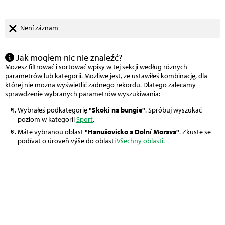
Není záznam
Jak mogłem nic nie znaleźć?
Możesz filtrować i sortować wpisy w tej sekcji według różnych
parametrów lub kategorii. Możliwe jest, że ustawiłeś kombinację, dla
której nie można wyświetlić żadnego rekordu. Dlatego zalecamy
sprawdzenie wybranych parametrów wyszukiwania:
Wybrałeś podkategorię
"Skoki na bungie"
. Spróbuj wyszukać
poziom w kategorii
Sport
.
Máte vybranou oblast
"Hanušovicko a Dolní Morava"
. Zkuste se
podívat o úroveň výše do oblasti
Všechny oblasti
.