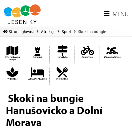
MENU
Strona główna
Atrakcje
Sport
Skoki na bungie
Interaktywna
Atrakcje
Turystyka
Kolarstwo
Działania letnie
mapa
Wellness
Zakwaterowanie
Stołowanie
Skoki na bungie
Hanušovicko a Dolní
Morava