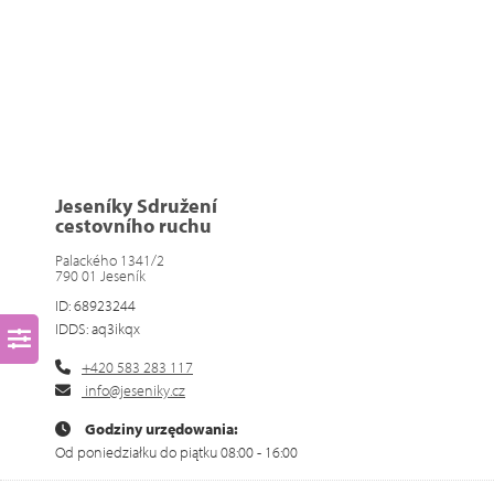
Jeseníky Sdružení
cestovního ruchu
Palackého 1341/2
790 01 Jeseník
ID: 68923244
IDDS: aq3ikqx
+420 583 283 117
info@jeseniky.cz
Godziny urzędowania:
Od poniedziałku do piątku 08:00 - 16:00