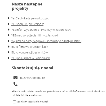
Nasze następne
projekty
YesCard - karta pełna korzyści
YESshop - kupić Jesionkę
YESinfo - wydarzenia i imprezy w Jesionikach
YESmedia - zdjęcia i filmy z Jesionki
Wyjazd na narty biegowe - informacje o białym szlaku
Biuro filmowe w Jesionikach
Biuro Konwencji Jesioników
YESjobs - praca w Jesionikach
Skontaktuj się z nami
Přihlašte se do našeho newsletteru pokud chcete mít aktuální informace o našich akcích. Pro
odhlášení vložte e-mail znovu.
Souhlasím se zasíláním novinek