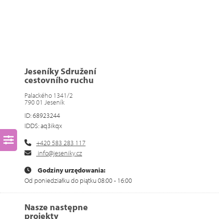
Jeseníky Sdružení
cestovního ruchu
Palackého 1341/2
790 01 Jeseník
ID: 68923244
IDDS: aq3ikqx
+420 583 283 117
info@jeseniky.cz
Godziny urzędowania:
Od poniedziałku do piątku 08:00 - 16:00
Nasze następne
projekty