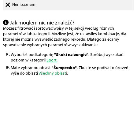
Není záznam
Jak mogłem nic nie znaleźć?
Możesz filtrować i sortować wpisy w tej sekcji według różnych
parametrów lub kategorii. Możliwe jest, że ustawiłeś kombinację, dla
której nie można wyświetlić żadnego rekordu. Dlatego zalecamy
sprawdzenie wybranych parametrów wyszukiwania:
Wybrałeś podkategorię
"Skoki na bungie"
. Spróbuj wyszukać
poziom w kategorii
Sport
.
Máte vybranou oblast
"Šumpersko"
. Zkuste se podívat o úroveň
výše do oblasti
Všechny oblasti
.