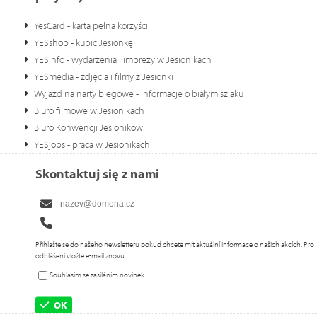
YesCard - karta pełna korzyści
YESshop - kupić Jesionkę
YESinfo - wydarzenia i imprezy w Jesionikach
YESmedia - zdjęcia i filmy z Jesionki
Wyjazd na narty biegowe - informacje o białym szlaku
Biuro filmowe w Jesionikach
Biuro Konwencji Jesioników
YESjobs - praca w Jesionikach
Skontaktuj się z nami
Přihlašte se do našeho newsletteru pokud chcete mít aktuální informace o našich akcích. Pro
odhlášení vložte e-mail znovu.
Souhlasím se zasíláním novinek
OK