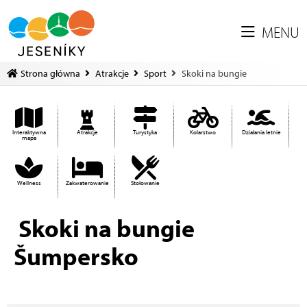
MENU
Strona główna
Atrakcje
Sport
Skoki na bungie
Interaktywna
Atrakcje
Turystyka
Kolarstwo
Działania letnie
mapa
Wellness
Zakwaterowanie
Stołowanie
Skoki na bungie
Šumpersko