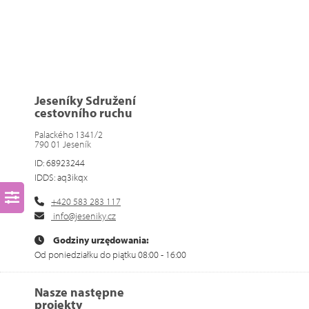
Jeseníky Sdružení
cestovního ruchu
Palackého 1341/2
790 01 Jeseník
ID: 68923244
IDDS: aq3ikqx
+420 583 283 117
info@jeseniky.cz
Godziny urzędowania:
Od poniedziałku do piątku 08:00 - 16:00
Nasze następne
projekty