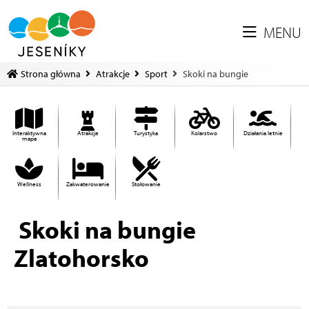
MENU
Strona główna
Atrakcje
Sport
Skoki na bungie
Interaktywna
Atrakcje
Turystyka
Kolarstwo
Działania letnie
mapa
Wellness
Zakwaterowanie
Stołowanie
Skoki na bungie
Zlatohorsko