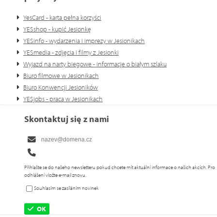
YesCard - karta pełna korzyści
YESshop - kupić Jesionkę
YESinfo - wydarzenia i imprezy w Jesionikach
YESmedia - zdjęcia i filmy z Jesionki
Wyjazd na narty biegowe - informacje o białym szlaku
Biuro filmowe w Jesionikach
Biuro Konwencji Jesioników
YESjobs - praca w Jesionikach
Skontaktuj się z nami
Přihlašte se do našeho newsletteru pokud chcete mít aktuální informace o našich akcích. Pro
odhlášení vložte e-mail znovu.
Souhlasím se zasíláním novinek
OK