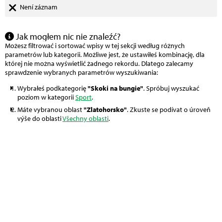
Není záznam
Jak mogłem nic nie znaleźć?
Możesz filtrować i sortować wpisy w tej sekcji według różnych
parametrów lub kategorii. Możliwe jest, że ustawiłeś kombinację, dla
której nie można wyświetlić żadnego rekordu. Dlatego zalecamy
sprawdzenie wybranych parametrów wyszukiwania:
Wybrałeś podkategorię
"Skoki na bungie"
. Spróbuj wyszukać
poziom w kategorii
Sport
.
Máte vybranou oblast
"Zlatohorsko"
. Zkuste se podívat o úroveň
výše do oblasti
Všechny oblasti
.