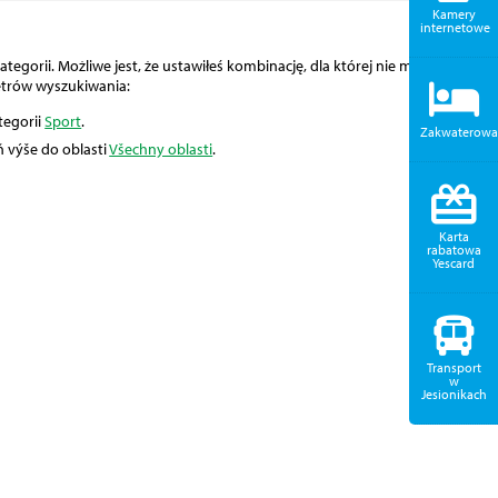
Kamery
internetowe
tegorii. Możliwe jest, że ustawiłeś kombinację, dla której nie można
etrów wyszukiwania:
tegorii
Sport
.
Zakwaterowa
ň výše do oblasti
Všechny oblasti
.
Karta
rabatowa
Yescard
Transport
w
Jesionikach