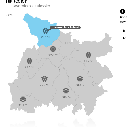
Region
Javornicko a Žulovsko
0.0 °C
Może
wyś
Javornicko a Žulovsko
23.1 °C
0.0 °C
22.6 °C
18.7 °C
23.4 °C
22.7 °C
20.3 °C
20.0 °C
21.1 °C