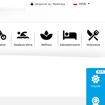
Polski
Zalogować się / Rejestracja
rstwo
Działania letnie
Wellness
Zakwaterowanie
Stołowanie
20.5
°C
Pogoda