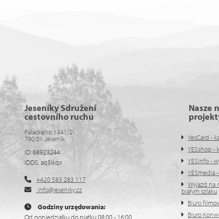
Jeseníky Sdružení
Nasze 
cestovního ruchu
projekt
Palackého 1341/2
YesCard - k
790 01 Jeseník
YESshop - 
ID: 68923244
YESinfo - w
IDDS: aq3ikqx
YESmedia - z
+420 583 283 117
Wyjazd na n
info@jeseniky.cz
białym szlaku
Biuro filmo
Godziny urzędowania:
Biuro Konw
Od poniedziałku do piątku 08:00 - 16:00