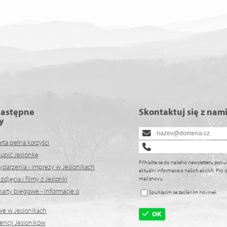
następne
Skontaktuj się z nam
y
arta pełna korzyści
kupić Jesionkę
Přihlašte se do našeho newsletteru poku
ydarzenia i imprezy w Jesionikach
aktuální informace o našich akcích. Pro o
djęcia i filmy z Jesionki
mail znovu.
arty biegowe - informacje o
Souhlasím se zasíláním novinek
we w Jesionikach
OK
encji Jesioników