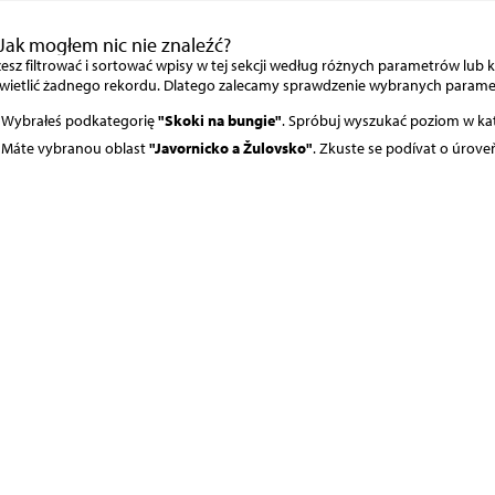
Jak mogłem nic nie znaleźć?
sz filtrować i sortować wpisy w tej sekcji według różnych parametrów lub ka
wietlić żadnego rekordu. Dlatego zalecamy sprawdzenie wybranych param
Wybrałeś podkategorię
"Skoki na bungie"
. Spróbuj wyszukać poziom w ka
Máte vybranou oblast
"Javornicko a Žulovsko"
. Zkuste se podívat o úrove