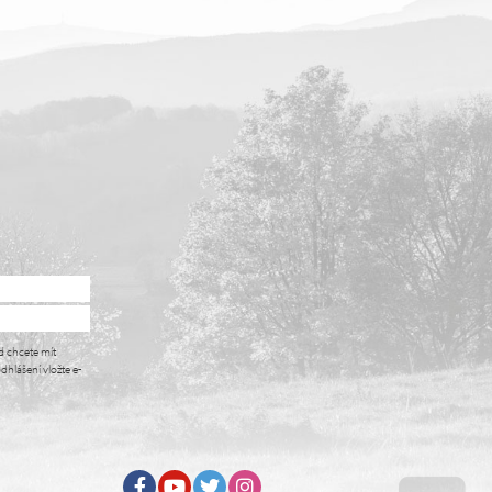
i
d chcete mít
dhlášení vložte e-
Facebook
Youtube
Twitter
Instagram