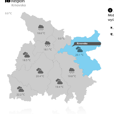
Region
Krnovsko
0.0 °C
Może
wyś
18.6 °C
0.0 °C
Krnovsko
18.1 °C
20.1 °C
18.5 °C
20.4 °C
19.8 °C
19.4 °C
22.2 °C