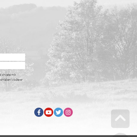
i
d chcete mít
dhlášení vložte e-
Facebook
Youtube
Twitter
Instagram
Go u