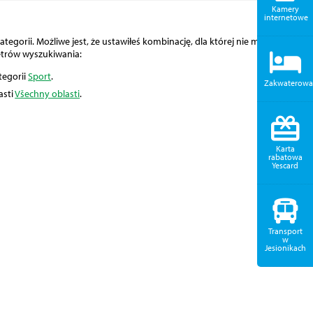
Kamery
internetowe
tegorii. Możliwe jest, że ustawiłeś kombinację, dla której nie można
etrów wyszukiwania:
tegorii
Sport
.
Zakwaterowa
asti
Všechny oblasti
.
Karta
rabatowa
Yescard
Transport
w
Jesionikach