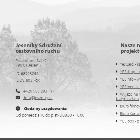
Jeseníky Sdružení
Nasze 
cestovního ruchu
projekt
Palackého 1341/2
YesCard - k
790 01 Jeseník
YESshop - 
ID: 68923244
YESinfo - w
IDDS: aq3ikqx
YESmedia - z
+420 583 283 117
Wyjazd na n
info@jeseniky.cz
białym szlaku
Biuro filmo
Godziny urzędowania:
Biuro Konw
Od poniedziałku do piątku 08:00 - 16:00
YESjobs - p