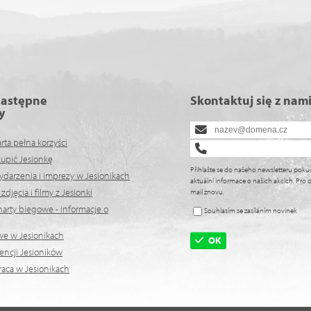
następne
Skontaktuj się z nam
y
arta pełna korzyści
kupić Jesionkę
Přihlašte se do našeho newsletteru poku
ydarzenia i imprezy w Jesionikach
aktuální informace o našich akcích. Pro o
djęcia i filmy z Jesionki
mail znovu.
arty biegowe - informacje o
Souhlasím se zasíláním novinek
we w Jesionikach
OK
encji Jesioników
raca w Jesionikach