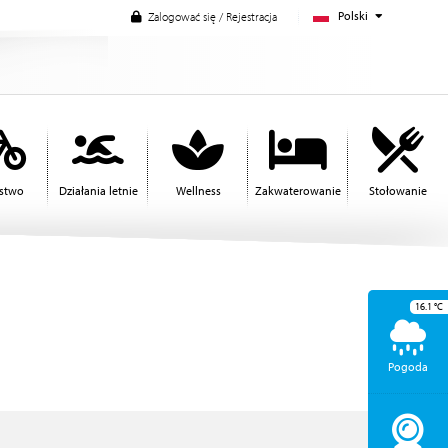
Polski
Zalogować się / Rejestracja
rstwo
Działania letnie
Wellness
Zakwaterowanie
Stołowanie
16.1
°C
Pogoda