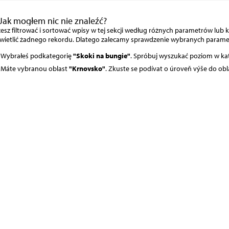
Jak mogłem nic nie znaleźć?
sz filtrować i sortować wpisy w tej sekcji według różnych parametrów lub ka
wietlić żadnego rekordu. Dlatego zalecamy sprawdzenie wybranych param
Wybrałeś podkategorię
"Skoki na bungie"
. Spróbuj wyszukać poziom w ka
Máte vybranou oblast
"Krnovsko"
. Zkuste se podívat o úroveň výše do obl